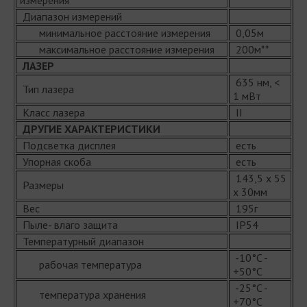
Диапазон измерений
минимальное расстояние измерения
0,05м
максимальное расстояние измерения
200м**
ЛАЗЕР
635 нм, <
Тип лазера
1 мВт
Класс лазера
II
ДРУГИЕ ХАРАКТЕРИСТИКИ
Подсветка дисплея
есть
Упорная скоба
есть
143,5 x 55
Размеры
x 30мм
Вес
195г
Пыле- влаго защита
IP54
Температурный диапазон
-10°C -
рабочая температура
+50°C
-25°C -
температура хранения
+70°C