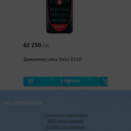
62 250
1
руб.
Дальномер Leica Disto D510
Да
В КОРЗИНУ
МЫ ПРЕДЛАГАЕМ
Тахеометры электронные
GNSS оборудование
Полевые контроллеры