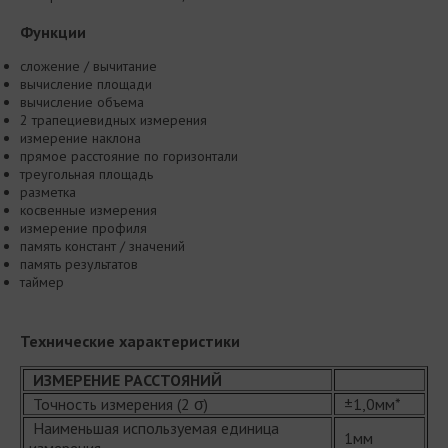
Функции
сложение / вычитание
вычисление площади
вычисление объема
2 трапециевидных измерения
измерение наклона
прямое расстояние по горизонтали
треугольная площадь
разметка
косвенные измерения
измерение профиля
память констант / значений
память результатов
таймер
Технические характеристики
ИЗМЕРЕНИЕ РАССТОЯНИЙ
Точность измерения (2 σ)
±1,0мм*
Наименьшая используемая единица
1мм
измерения