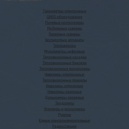
Тахеометры электронные
GNSS оборудование
Полевые контроллеры
Мобильные сканеры
Лазерные сканеры
Беспилотные аппараты
Тепловизоры
Термоанемометр для
Мультиметры цифровые
измерения скорости ветра и
Тепловизионные насадки
температуры СЕМ DT-318
Тепловизионные бинокли
9 208
руб.
Тепловизионные монокуляры
Нивелиры электронные
В КОРЗИНУ
Тепловизионные прицелы
Нивелиры оптические
Нивелиры лазерные
Дальномеры лазерные
Теодолиты
Угломеры и уклономеры
Рулетки
Клещи электроизмерительные
Радиостанции