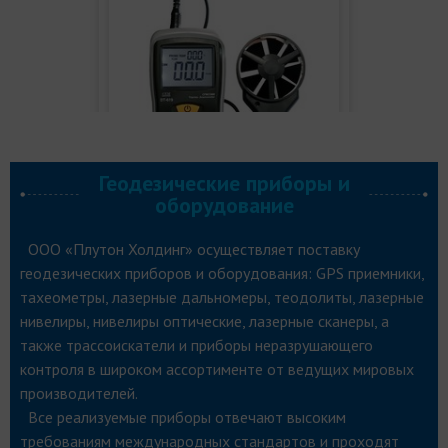
Геодезические приборы и
оборудование
Термоанемометр для
измерения скорости ветра и
ООО «Плутон Холдинг» осуществляет поставку
температуры СЕМ DT-618
геодезических приборов и оборудования: GPS приемники,
10 174
руб.
тахеометры, лазерные дальномеры, теодолиты, лазерные
нивелиры, нивелиры оптические, лазерные сканеры, а
В КОРЗИНУ
также трассоискатели и приборы неразрушающего
контроля в широком ассортименте от ведущих мировых
производителей.
Все реализуемые приборы отвечают высоким
требованиям международных стандартов и проходят