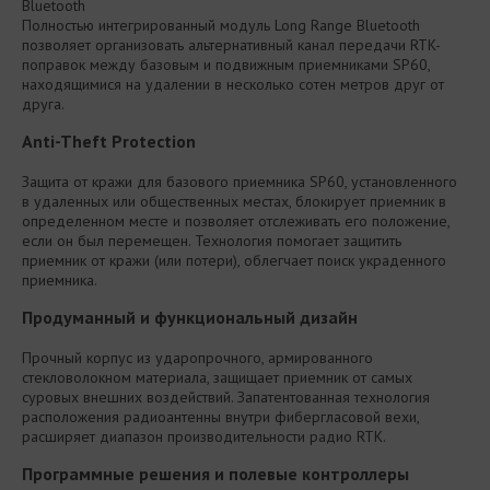
Bluetooth
Полностью интегрированный модуль Long Range Bluetooth
позволяет организовать альтернативный канал передачи RTK-
поправок между базовым и подвижным приемниками SP60,
находящимися на удалении в несколько сотен метров друг от
друга.
Anti-Theft Protection
Защита от кражи для базового приемника SP60, установленного
в удаленных или общественных местах, блокирует приемник в
определенном месте и позволяет отслеживать его положение,
если он был перемещен. Технология помогает защитить
приемник от кражи (или потери), облегчает поиск украденного
приемника.
Продуманный и функциональный дизайн
Прочный корпус из ударопрочного, армированного
стекловолокном материала, защищает приемник от самых
суровых внешних воздействий. Запатентованная технология
расположения радиоантенны внутри фибергласовой вехи,
расширяет диапазон производительности радио RTK.
Программные решения и полевые контроллеры