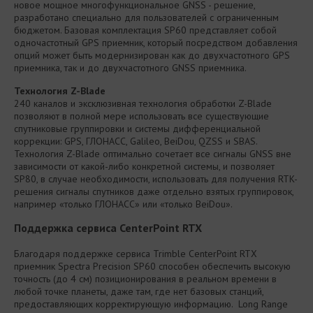
новое мощное многофункциональное GNSS - решение,
разработано специально для пользователей с ограниченным
бюджетом. Базовая комплектация SP60 представляет собой
одночастотный GPS приемник, который посредством добавления
опций может быть модернизирован как до двухчастотного GPS
приемника, так и до двухчастотного GNSS приемника.
Технология Z-Blade
240 каналов и эксклюзивная технология обработки Z-Blade
позволяют в полной мере использовать все существующие
спутниковые группировки и системы дифференциальной
коррекции: GPS, ГЛОНАСС, Galileo, BeiDou, QZSS и SBAS.
Технология Z-Blade оптимально сочетает все сигналы GNSS вне
зависимости от какой-либо конкретной системы, и позволяет
SP80, в случае необходимости, использовать для получения RTK-
решения сигналы спутников даже отдельно взятых группировок,
например «только ГЛОНАСС» или «только BeiDou».
Поддержка сервиса CenterPoint RTX
Благодаря поддержке сервиса Trimble CenterPoint RTX
приемник Spectra Precision SP60 способен обеспечить высокую
точность (до 4 см) позиционирования в реальном времени в
любой точке планеты, даже там, где нет базовых станций,
предоставляющих корректирующую информацию. Long Range