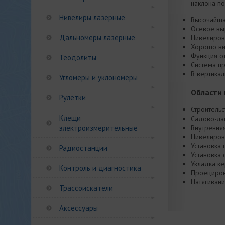
наклона п
Нивелиры лазерные
Высочайша
Осевое вы
Дальномеры лазерные
Нивелиров
Хорошо ви
Функция о
Теодолиты
Система п
В вертика
Угломеры и уклономеры
Области
Рулетки
Строитель
Клещи
Садово-л
электроизмерительные
Внутрення
Нивелиров
Установка
Радиостанции
Установка 
Укладка ке
Контроль и диагностика
Проециров
Натягиван
Трассоискатели
Аксессуары