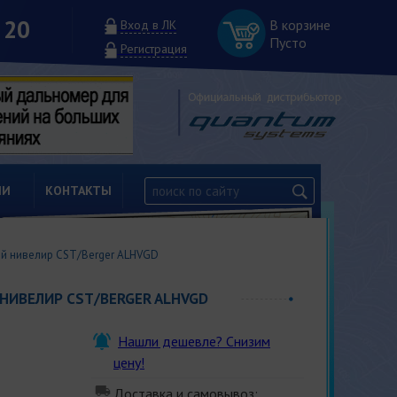
 20
В корзине
Вход в ЛК
Пусто
Регистрация
ИИ
КОНТАКТЫ
й нивелир CST/Berger ALHVGD
НИВЕЛИР CST/BERGER ALHVGD
Нашли дешевле? Снизим
цену!
Доставка и самовывоз: