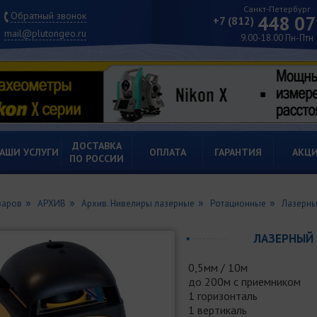
Санкт-Петербург
Обратный звонок
448 07
+7 (812)
mail@plutongeo.ru
9.00-18.00 Пн-Птн
ДОСТАВКА
АШИ УСЛУГИ
ОПЛАТА
ГАРАНТИЯ
АКЦ
ПО РОССИИ
варов
АРХИВ
Архив. Нивелиры лазерные
Ротационные
Лазерны
ЛАЗЕРНЫЙ 
0,5мм / 10м
до 200м с приемником
1 горизонталь
1 вертикаль