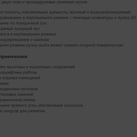
о двум осям и проецируемым зенитным лучом
я точность, максимальная дальность, прочный и водонепроницаемый
равнивание в вертикальном режиме с помощью клавиатуры и пульта ДУ
ание по поперечной оси
димый лазерный луч
твеса в вертикальном режиме
редупреждения о наклоне
льном режиме ручка-скоба может служить опорной поверхностью
 применения
ство высотных и подземных сооружений
андшафтные работы
я отделка помещений
ание
 подвесных потолков
стеновых панелей
рамической плитки
ание прямого угла, обеспечение соосности
ие шнуров для разметки