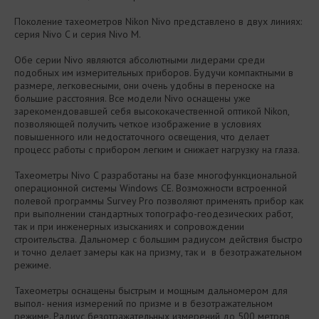
Поколение тахеометров Nikon Nivo представлено в двух линиях:
серия Nivo C и серия Nivo M.
Обе серии Nivo являются абсолютными лидерами среди
подобных им измерительных приборов. Будучи компактными в
размере, легковесными, они очень удобны в переноске на
большие расстояния. Все модели Nivo оснащены уже
зарекомендовавшей себя высококачественной оптикой Nikon,
позволяющей получить четкое изображение в условиях
повышенного или недостаточного освещения, что делает
процесс работы с прибором легким и снижает нагрузку на глаза.
Тахеометры Nivo C разработаны на базе многофункциональной
операционной системы Windows CE. Возможности встроенной
полевой программы Survey Pro позволяют применять прибор как
при выполнении стандартных топографо-геодезических работ,
так и при инженерных изысканиях и сопровождении
строительства. Дальномер с большим радиусом действия быстро
и точно делает замеры как на призму, так и в безотражательном
режиме.
Тахеометры оснащены быстрым и мощным дальномером для
выпол- нения измерений по призме и в безотражательном
режиме. Радиус безотражательных измерений до 500 метров