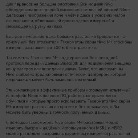
для переноса на большие расстояния. Все модели Nivo
оборудованы легендарной высокопросветлённой оптикой Nikon,
делающей изображения ярче и чётче даже в условиях малой
освещённости, облегчающей производство измерений и
снижающей нагрузку на глаза.
Быстрое измерение даже больших расстояний проводится на
призму или без отражателя. Тахеометры серии Nivo M+ способны
измерять расстояния до 500 м без отражателя.
Тахеометры Nivo серии M+ поддерживают беспроводной
протокол передачи данных Bluetooth для подключения внешних
контроллеров или передачи данных. Также, все инструменты
Nivo снабжены традиционным оптическим центриром, который
опционально может быть заменен на лазерный.
Эти компактные и эффективные приборы используют испытанный
интерфейс Nikon и полевое ПО, работе с которыми легко
обучиться и которые просто использовать. Тахеометр Nivo серии
M+ измеряет расстояния по призме и без отражателя, и Вы
можете быть уверены в точности полученных данных.
С помощью тахеометров Nivo серии M+ расстояния можно
измерять быстро и надёжно. Используя кнопки MSR1 и MSR2
можно раздельно настраивать параметры измерения расстояний