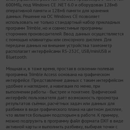
600МГц, под Windows CE .NET 6.0 и оборудован 128мБ
оперативной памяти и 128мБ памяти для хранения
данных. Решение на ОС Windows CE позволяет
использовать не только стандартный набор прикладных
программ Trimble, но и совместимые программы
сторонних производителей. Ввод данных осуществляется
с помощью клавиатуры или сенсорного дисплея. Для
передачи данных на внешние устройства тахеометр
располагает интерфейсами RS-232C, USB/miniUSB и
Bluetooth.
Мощная и, в тоже время, простая в освоении полевая
программа Trimble Access основана на графическом
интерфейсе. Представление данных с таким интерфейсом
удобнее и нагляднее, а навигация по меню, при
выполнении работы - быстрее и понятнее. Графический
интерфейс пользователя даёт возможность просмотра
результатов съёмки, расчётных задач или данных для
разбивки в виде графического плана на цветном дисплее,
что является большим подспорьем в работе. К примеру,
можно подгрузить в программу файл формата DXF в виде
активной карты и выполнить разбивку, выбирая точки с