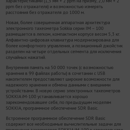
характеристиками (1,5 мм + 2 ppm на призму, 2,0 мм + 2
ppm без отражателя) и возможностью измерять
расстояния без отражателя до 1000 м.
Новая, более совершенная аппаратная архитектура
электронного тахеометра Sokkia серии IM – 100
размещается в легком, компактном корпусе весом 5,3 кг.
Алфавитно-цифровая клавиатура модернизирована для
более комфортного управления, а позиционный джойстик
разделен на четыре отдельных сегмента для исключения
случайных нажатий.
Внутренняя память на 50 000 точек (с возможностью
хранения в 99 файлах работы) в сочетании с USB
накопителем предоставляют широкие возможности для
надежного хранения и обмена данными с внешними
устройствами. В новую серию электронных тахеометров
SOKKIA iM-100 устанавливается хорошо
зарекомендовавшее себя, по предыдущим моделям
SOKKIA, программное обеспечение SDR Basic.
Встроенное программное обеспечение SDR Basic
содержит все необходимые вычислительные задачи для
применения тахеометров SOKKIA iM-100 в строительстве,