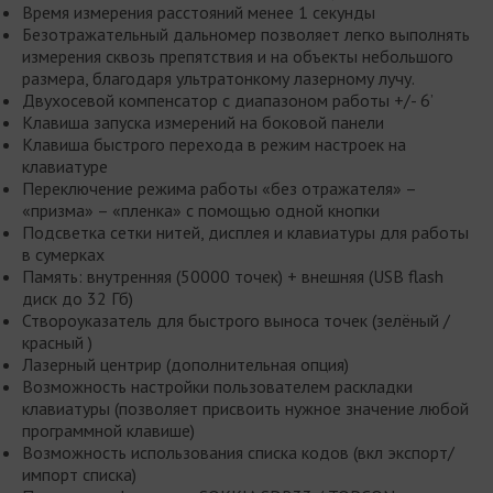
Время измерения расстояний менее 1 секунды
Безотражательный дальномер позволяет легко выполнять
измерения сквозь препятствия и на объекты небольшого
размера, благодаря ультратонкому лазерному лучу.
Двухосевой компенсатор с диапазоном работы +/- 6’
Клавиша запуска измерений на боковой панели
Клавиша быстрого перехода в режим настроек на
клавиатуре
Переключение режима работы «без отражателя» –
«призма» – «пленка» с помощью одной кнопки
Подсветка сетки нитей, дисплея и клавиатуры для работы
в сумерках
Память: внутренняя (50000 точек) + внешняя (USB flash
диск до 32 Гб)
Створоуказатель для быстрого выноса точек (зелёный /
красный )
Лазерный центрир (дополнительная опция)
Возможность настройки пользователем раскладки
клавиатуры (позволяет присвоить нужное значение любой
программной клавише)
Возможность использования списка кодов (вкл экспорт/
импорт списка)