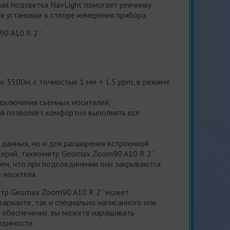
ая подсветка NavLight помогает реечнику
 установки в створе измерения прибора.
0 A10 R 2”:
 3500м. с точностью 1 мм + 1.5 ppm, в режиме
одключения съемных носителей;
й позволяет комфортно выполнять все
 данных, но и для расширения встроенной
 серий, тахеометр Geomax Zoom90 A10 R 2”
ем, что при подсоединении они закрываются
 носителя.
метр Geomax Zoom90 A10 R 2” может
арианте, так и специально написанного или
 обеспечения, вы можете наращивать
одимости.