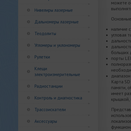
можете о
выполнят
Нивелиры лазерные
Основные
Дальномеры лазерные
наличие с
Теодолиты
угловая т
дальност
Угломеры и уклономеры
дальност
больших 
Рулетки
порты LE
полнораз
Клещи
необходи
электроизмерительные
диапазон
Карта SD 
Радиостанции
памяти, 
имеет ра
Контроль и диагностика
крышкой,
Представ
Трассоискатели
использов
локализо
Аксессуары
функцион