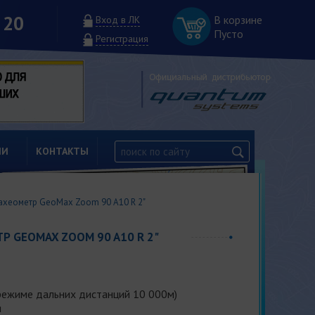
 20
В корзине
Вход в ЛК
Пусто
Регистрация
ИИ
КОНТАКТЫ
ахеометр GeoMax Zoom 90 A10 R 2"
Р GEOMAX ZOOM 90 A10 R 2"
 режиме дальних дистанций 10 000м)
я