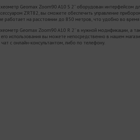
тахеометр Geomax Zoom90 A10 S 2” оборудован интерфейсом дл
ксессуаром ZRT82, вы сможете обеспечить управление приборо
е работает на расстоянии до 850 метров, что удобно во время
ахеометр Geomax Zoom90 A10 R 2” в нужной модификации, а так
его использования вы можете непосредственно в нашем магазин
 чат с онлайн-консультантом, либо по телефону.