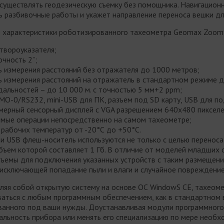
существлять геодезическую съемку без помощника. Навигационн
ь разбивочные работы и укажет направление переноса вешки для
 характеристики роботизированного тахеометра Geomax Zoom9
твороуказателя;
очность 2”;
ь измерения расстояний без отражателя до 1000 метров;
ь измерения расстояний на отражатель в стандартном режиме до
дальностей – до 10 000 м. с точностью 5 мм+2 ppm;
MO-0/RS232, mini-USB для ПК, разъем под SD карту, USB для п
мерный сенсорный дисплей с VGA разрешением 640x480 пикселе
мые операции непосредственно на самом тахеометре;
 рабочих температур от -20°С до +50°С.
и USB флеш-носитель используются не только с целью переноса
объем которой составляет 1 Гб. В отличие от моделей младших
зъемы для подключения указанных устройств с таким размещени
 исключающей попадание пыли и влаги и случайное повреждение
ляя собой открытую систему на основе ОС WindowS CE, тахео
аться с любым программным обеспечением, как в стандартном в
ванного под ваши нужды. Доустанавливая модули программного
альность прибора или менять его специализацию по мере необх