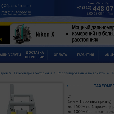
Санкт-Петербург
Обратный звонок
448 07
+7 (812)
mail@plutongeo.ru
9.00-18.00 Пн-Птн
ДОСТАВКА
АШИ УСЛУГИ
ОПЛАТА
ГАРАНТИЯ
АКЦ
ПО РОССИИ
варов
Тахеометры электронные
Роботизированные тахеометры
Т
ТАХЕОМЕТ
2"
1мм + 1.5ppm(на призму)
до 3500м по 1 призме (в
до 1000м без отражател