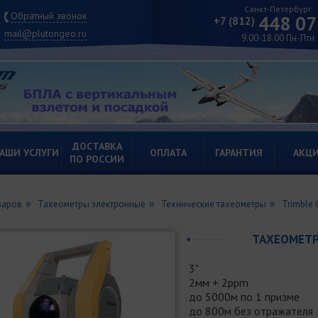
Санкт-Петербург
Обратный звонок
448 07
+7 (812)
mail@plutongeo.ru
9.00-18.00 Пн-Птн
ДОСТАВКА
АШИ УСЛУГИ
ОПЛАТА
ГАРАНТИЯ
АКЦ
ПО РОССИИ
варов
Тахеометры электронные
Технические тахеометры
Trimble 
ТАХЕОМЕТР
3"
2мм + 2ppm
до 5000м по 1 призме
до 800м без отражателя