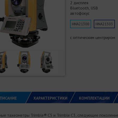
2 дисплея
Bluetooth, USB
автофокус
HNA21300
HNA21303
с оптическим центриром
ПИСАНИЕ
ХАРАКТЕРИСТИКИ
КОМПЛЕКТАЦИИ
ные тахеометры Trimble® С5 и Trimble С3, следующее поколени