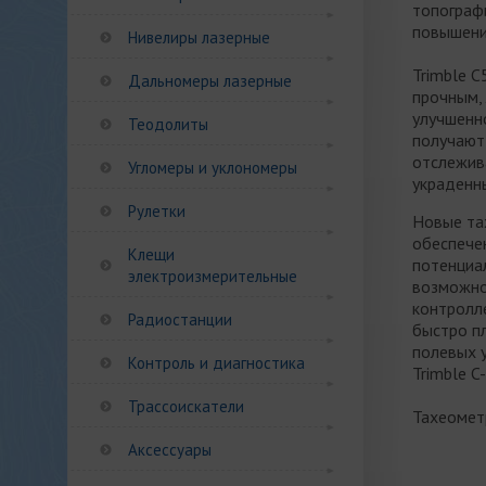
топограф
повышени
Нивелиры лазерные
Trimble С
Дальномеры лазерные
прочным,
улучшенн
Теодолиты
получают
отслежив
Угломеры и уклономеры
украденн
Рулетки
Новые та
обеспечен
Клещи
потенциа
электроизмерительные
возможно
контролле
Радиостанции
быстро п
полевых 
Контроль и диагностика
Trimble C-
Трассоискатели
Тахеометр
Аксессуары