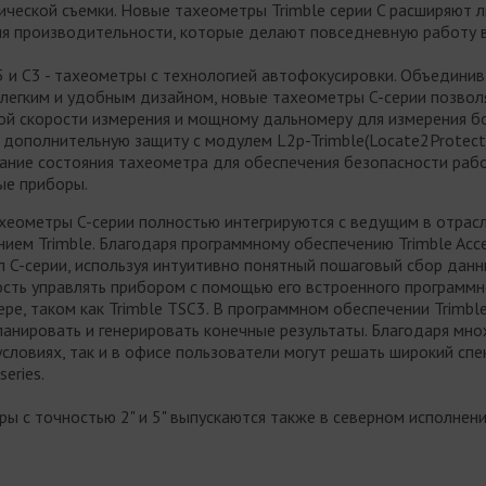
ической съемки. Новые тахеометры Trimble серии C расширяют 
я производительности, которые делают повседневную работу в 
5 и С3 - тахеометры с технологией автофокусировки. Объединив
 легким и удобным дизайном, новые тахеометры C-серии позвол
ой скорости измерения и мощному дальномеру для измерения бо
 дополнительную защиту с модулем L2p-Trimble(Locate2Protect
ание состояния тахеометра для обеспечения безопасности рабо
ые приборы.
хеометры C-серии полностью интегрируются с ведущим в отра
ием Trimble. Благодаря программному обеспечению Trimble Acc
л C-серии, используя интуитивно понятный пошаговый сбор данн
сть управлять прибором с помощью его встроенного программно
ре, таком как Trimble TSC3. В программном обеспечении Trimble
ланировать и генерировать конечные результаты. Благодаря мн
условиях, так и в офисе пользователи могут решать широкий сп
series.
ы с точностью 2" и 5" выпускаются также в северном исполнени