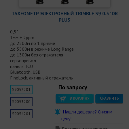
ТАХЕОМЕТР ЭЛЕКТРОННЫЙ TRIMBLE S9 0.5" DR
PLUS
0,5"
1мм + 2ppm
до 2500м по 1 призме
до 5500м в режиме Long Range
до 1300м без отражателя
сервопривод
панель TCU
Bluetooth, USB
FineLock, активный отражатель
По запросу
S9052201
В КОРЗИНУ
СРАВНИТЬ
S9053200
Нашли дешевле? Снизим
S9054201
цену!
Доставка и самовывоз: