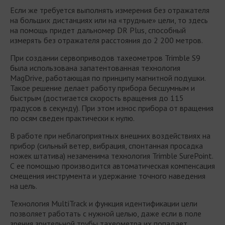
Если же требуется выполнять измерения без отражателя
на больших дистанциях или на «трудные» цели, то здесь
на помощь придет дальномер DR Plus, способный
измерять без отражателя расстояния до 2 200 метров.
При создании сервоприводов тахеометров Trimble S9
была использована запатентованная технология
MagDrive, работающая по принципу магнитной подушки.
Такое решение делает работу прибора бесшумным и
быстрым (достигается скорость вращения до 115
градусов в секунду). При этом износ прибора от вращения
по осям сведен практически к нулю.
В работе при неблагоприятных внешних воздействиях на
прибор (сильный ветер, вибрация, спонтанная просадка
ножек штатива) незаменима технология Trimble SurePoint.
С ее помощью производится автоматическая компенсация
смещения инструмента и удержание точного наведения
на цель.
Технология MultiTrack и функция идентификации цели
позволяет работать с нужной целью, даже если в поле
зрения зрительной трубы тахеометра их попадает