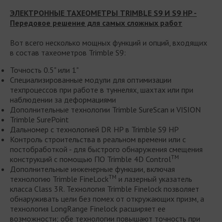
ЭЛЕКТРОННЫЕ ТАХЕОМЕТРЫ TRIMBLE S9 И S9 HP -
Передовое решение для самых сложных работ
Вот всего несколько мощных функций и опций, входящих
в состав тахеометров Trimble S9:
Точность 0.5" или 1"
Специализированные модули для оптимизации
техпроцессов при работе в туннелях, шахтах или при
наблюдении за деформациями
Дополнительные технологии Trimble SureScan и VISION
Trimble SurePoint
Дальномер с технологией DR HP в Trimble S9 HP
Контроль строительства в реальном времени или с
постобработкой - для быстрого обнаружения смещения
TM
конструкций с помощью ПО Trimble 4D Control
Дополнительные инженерные функции, включая
TM
технологию Trimble FineLock
и лазерный указатель
класса Class 3R. Технология Trimble Finelock позволяет
обнаруживать цели без помех от откружающих призм, а
технология LongRange Finelock расширяет ее
возможности; обе технологии повышают точность при