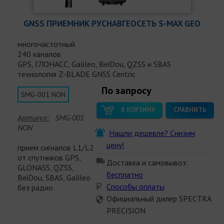
GNSS ПРИЕМНИК РУСНАВГЕОСЕТЬ S-MAX GEO
многочастотный
240 каналов
GPS, ГЛОНАСС, Galileo, BeiDou, QZSS и SBAS
технология Z-BLADE GNSS Centric
По запросу
SMG-001 NON
В КОРЗИНУ
СРАВНИТЬ
Артикул:
SMG-001
NON
Нашли дешевле? Снизим
цену!
прием сигналов L1/L2
от спутников GPS,
Доставка и самовывоз:
GLONASS, QZSS,
бесплатно
BeiDou, SBAS, Galileo
Способы оплаты
без радио
Официальный дилер SPECTRA
PRECISION