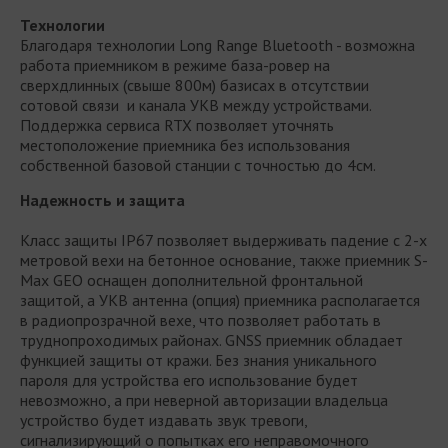
Технологии
Благодаря технологии Long Range Bluetooth - возможна
работа приемником в режиме база-ровер на
сверхдлинных (свыше 800м) базисах в отсутствии
сотовой связи и канала УКВ между устройствами.
Поддержка сервиса RTX позволяет уточнять
местоположение приемника без использования
собственной базовой станции с точностью до 4см.
Надежность и защита
Класс защиты IP67 позволяет выдерживать падение с 2-х
метровой вехи на бетонное основание, также приемник S-
Max GEO оснащен дополнительной фронтальной
защитой, а УКВ антенна (опция) приемника располагается
в радиопрозрачной вехе, что позволяет работать в
труднопроходимых районах. GNSS приемник обладает
функцией защиты от кражи. Без знания уникального
пароля для устройства его использование будет
невозможно, а при неверной авторизации владельца
устройство будет издавать звук тревоги,
сигнализирующий о попытках его неправомочного