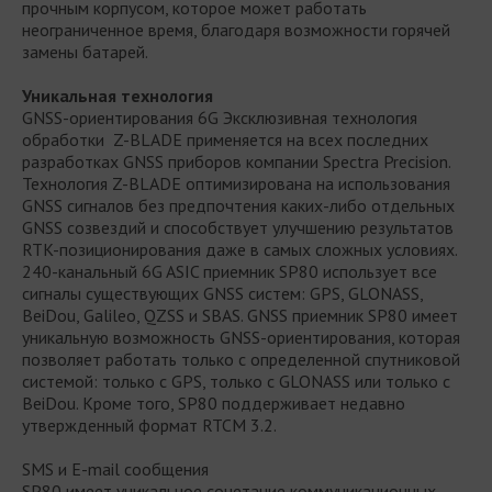
прочным корпусом, которое может работать
неограниченное время, благодаря возможности горячей
замены батарей.
Уникальная технология
GNSS-ориентирования 6G Эксклюзивная технология
обработки Z-BLADE применяется на всех последних
разработках GNSS приборов компании Spectra Precision.
Технология Z-BLADE оптимизирована на использования
GNSS сигналов без предпочтения каких-либо отдельных
GNSS созвездий и способствует улучшению результатов
RTK-позиционирования даже в самых сложных условиях.
240-канальный 6G ASIC приемник SP80 использует все
сигналы существующих GNSS систем: GPS, GLONASS,
BeiDou, Galileo, QZSS и SBAS. GNSS приемник SP80 имеет
уникальную возможность GNSS-ориентирования, которая
позволяет работать только с определенной спутниковой
системой: только с GPS, только с GLONASS или только с
BeiDou. Кроме того, SP80 поддерживает недавно
утвержденный формат RTCM 3.2.
SMS и E-mail сообщения
SP80 имеет уникальное сочетание коммуникационных