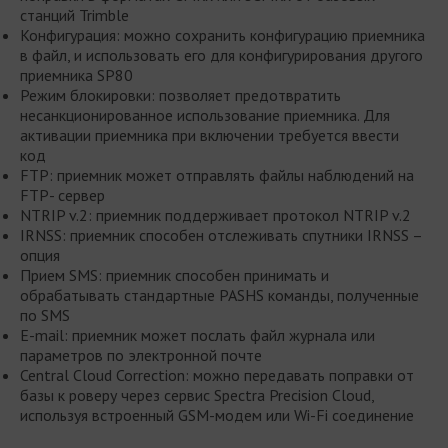
станций Trimble
Конфигурация: можно сохранить конфигурацию приемника
в файл, и использовать его для конфигурирования другого
приемника SP80
Режим блокировки: позволяет предотвратить
несанкционированное использование приемника. Для
активации приемника при включении требуется ввести
код
FTP: приемник может отправлять файлы наблюдений на
FTP- сервер
NTRIP v.2: приемник поддерживает протокол NTRIP v.2
IRNSS: приемник способен отслеживать спутники IRNSS –
опция
Прием SMS: приемник способен принимать и
обрабатывать стандартные PASHS команды, полученные
по SMS
E-mail: приемник может послать файл журнала или
параметров по электронной почте
Central Cloud Correction: можно передавать поправки от
базы к роверу через сервис Spectra Precision Cloud,
используя встроенный GSM-модем или Wi-Fi соединение