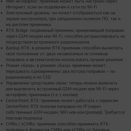
Web-интерфейс: приемник может быть настроен через
Интернет, если он подключен к сети по Wi-Fi
Электронный уровень: он может отображаться как на
экране контроллера, при запущенном полевом ПО, так и
на дисплее приемника
RTK Bridge: подвижный приемник, принимающий поправки
через GSM-модем или Wi-Fi, способен ретранслировать их
посредством встроенного радиомодема
Backup RTK: в режиме RTK приемник способен вычислять
свое положение от двух независимых источников
поправок и автоматически использовать лучшее решение
Режим «База»: в режиме «База» приемник может
передавать одновременно два потока поправок – по
радиоканалу и по CSD
Управление средствами связи: теперь можно включить
или выключить встроенный GSM-модем или Wi-Fi через
интерфейс приемника (т.е. с кнопки)
CenterPoint RTX: приемник может работать с сервисом
CenterPoint RTX получая поправки по IP (через
собственные GSM-модем, WiFi или контроллер). Требуется
платная подписка
CMRx / sCMRx: приемник способен принимать RTK-
поправки в форматах CMRx или sCMRx от базовых