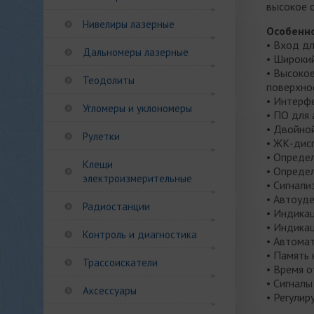
высокое 
Нивелиры лазерные
Особенно
• Вход дл
Дальномеры лазерные
• Широки
• Высокое
Теодолиты
поверхно
• Интерф
Угломеры и уклономеры
• ПО для
• Двойной
Рулетки
• ЖК-дис
• Опреде
Клещи
• Опреде
электроизмерительные
• Сигнал
• Автоуд
Радиостанции
• Индика
• Индика
Контроль и диагностика
• Автома
• Память
Трассоискатели
• Время 
• Сигналы
Аксессуары
• Регулир