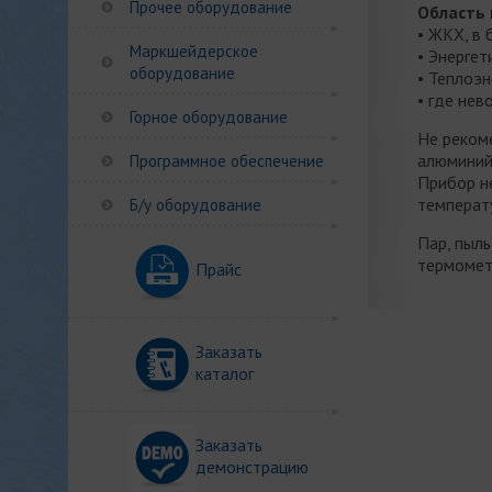
Прочее оборудование
Область 
• ЖКХ, в 
Маркшейдерское
• Энергет
оборудование
• Теплоэн
• где не
Горное оборудование
Не реком
алюминий, 
Программное обеспечение
Прибор не
температу
Б/у оборудование
Пар, пыль
термомет
Прайс
Заказать
каталог
Заказать
демонстрацию