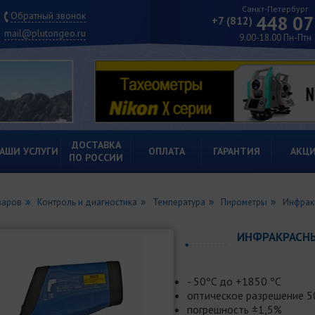
Санкт-Петербург
Обратный звонок
448 07
+7 (812)
mail@plutongeo.ru
9.00-18.00 Пн-Птн
ДОСТАВКА
АШИ УСЛУГИ
ОПЛАТА
ГАРАНТИЯ
АКЦ
ПО РОССИИ
варов
Контроль и диагностика
Температура
Пирометры
Инфрак
ИНФРАКРАСНЫ
- 50ºC до +1850 ºC
оптическое разрешение 5
погрешность ±1,5%