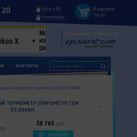
 20
В корзине
Вход в ЛК
Пусто
Регистрация
ИИ
КОНТАКТЫ
расный термометр (пирометр) СЕМ DT-8868H
Й ТЕРМОМЕТР (ПИРОМЕТР) СЕМ
DT-8868H
38 765
руб.
0:1
В КОРЗИНУ