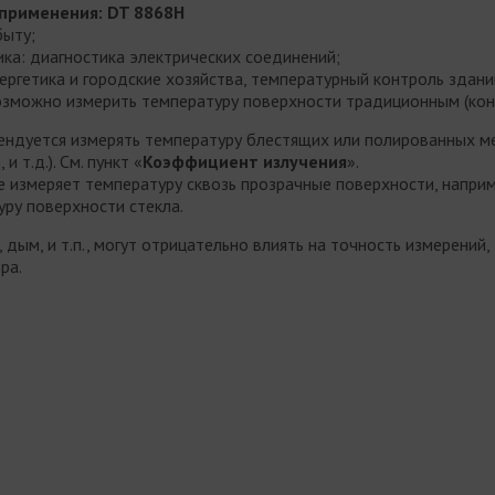
применения: DT 8868H
быту;
ика: диагностика электрических соединений;
ергетика и городские хозяйства, температурный контроль здан
возможно измерить температуру поверхности традиционным (ко
ендуется измерять температуру блестящих или полированных м
и т.д.). См. пункт «
Коэффициент излучения
».
 измеряет температуру сквозь прозрачные поверхности, наприм
ру поверхности стекла.
, дым, и т.п., могут отрицательно влиять на точность измерени
ра.