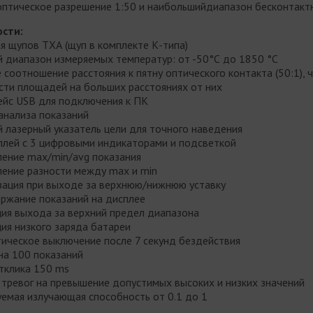
оптическое разрешение 1:50 и наибольшийдиапазон бесконтакт
сти:
я щупов ТХА (щуп в комплекте К-типа)
й диапазон измеряемых температур: от -50°С до 1850 °С
 соотношение расстояния к пятну оптического контакта (50:1), 
сти площадей на больших расстояниях от них
ейс USB для подключения к ПК
 анализа показаний
 лазерный указатель цели для точного наведения
плей с 3 цифровыми индикаторами и подсветкой
ление max/min/avg показания
ление разности между max и min
изация при выходе за верхнюю/нижнюю уставку
ержание показаний на дисплее
ция выхода за верхний предел диапазона
ция низкого заряда батареи
тическое выключение после 7 секунд бездействия
 на 100 показаний
отклика 150 ms
 тревог на превышение допустимых высоких и низких значений
уемая излучающая способность от 0.1 до 1