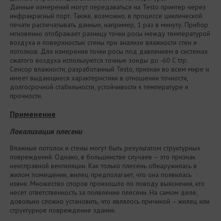
Данные измерений могут передаваться на Testo принтер через
инфракрасный порт. Также, возможно, в процессе циклической
печати распечатывать данные, например, 1 раз в минуту. Прибор
мгновенно отображает разницу точки росы между температурой
воздуха и поверхностью стены при анализе влажности стен и
потолков. Для измерения точки росы под давлением в системах
сжатого воздуха используются точные зонды до -60 С tтр.
Сенсор влажности, разработанный Testo, признан во всем мире и
имеет выдающиеся характеристики в отношении точности,
долгосрочной стабильности, устойчивости к температуре и
прочности.
Применение
Локализация плесени
Влажные потолок и стены могут быть результатом структурных
повреждений. Однако, в большинстве случаев – это признак
неисправной вентиляции. Как только плесень обнаружилась в
жилом помещении, жилец предполагает, что она появилась
извне. Множество споров произошло по поводу выяснения, кто
несет ответственность за появление плесени. На самом деле,
довольно сложно установить, что являлось причиной – жилец или
структурное повреждение здания.