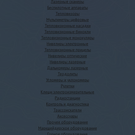
Лазерные сканеры
Беспилотные аппараты
Тепловизоры
Мультиметры цифровые
Тепловизионные насадки
Тепловизионные бинокли
Тепловизионные монокуляры
Нивелиры электронные
Тепловизионные прицелы
Нивелиры оптические
Нивелиры лазерные
Дальномеры лазерные
Теодолиты
Угломеры и уклономеры
Рулетки
Клещи электроизмерительные
Радиостанции
Контроль и диагностика
Трассоискатели
Аксессуары
Прочее оборудование
Маркшейдерское оборудование
Горное оборудование