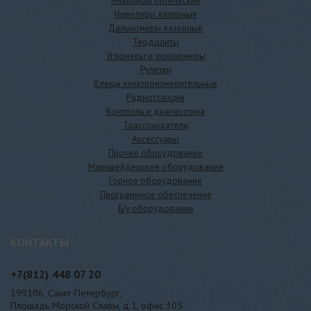
Нивелиры оптические
Нивелиры лазерные
Дальномеры лазерные
Теодолиты
Угломеры и уклономеры
Рулетки
Клещи электроизмерительные
Радиостанции
Контроль и диагностика
Трассоискатели
Аксессуары
Прочее оборудование
Маркшейдерское оборудование
Горное оборудование
Программное обеспечение
Б/у оборудование
КОНТАКТЫ
+7(812)
448 07 20
199106, Санкт-Петербург,
Площадь Морской Славы, д.1, офис 305