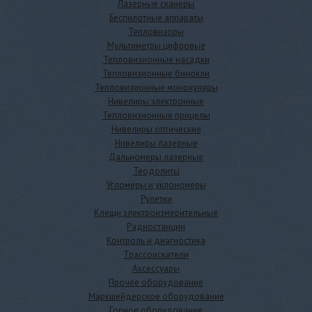
Лазерные сканеры
Беспилотные аппараты
Тепловизоры
Мультиметры цифровые
Тепловизионные насадки
Тепловизионные бинокли
Тепловизионные монокуляры
Нивелиры электронные
Тепловизионные прицелы
Нивелиры оптические
Нивелиры лазерные
Дальномеры лазерные
Теодолиты
Угломеры и уклономеры
Рулетки
Клещи электроизмерительные
Радиостанции
Контроль и диагностика
Трассоискатели
Аксессуары
Прочее оборудование
Маркшейдерское оборудование
Горное оборудование