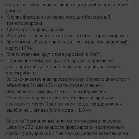
в горизонт и гашения различного рода вибраций во время
работы.
Кнопка фиксации компенсатора для безопасной
транспортировки.
Две скорости фокусировки.
Винты бесконечного наведения по обе стороны корпуса.
Эргономичный ударопрочный пыле- и влагозащищённый
корпус IP56.
Горизонтальный круг с градуировкой в 360°.
Положение пузырька круглого уровня отражается
пентапризмой для облегчения наблюдения за ним во
время работы.
Высококачественная просветленная оптика с диаметром
объектива 36 мм и 32-кратным увеличением
обеспечивает высокую четкость изображения.
Минимальное расстояние до объекта визирования
составляет менее 1 м. При этом среднеквадратичная
ошибка на 1 км двойного хода – 1,6 мм.
Система "бесконечных" винтов оптического нивелира
Leica NA 532, две скорости фокусировки и встроенный
лимб с градуировкой 1° не только делают наведение на