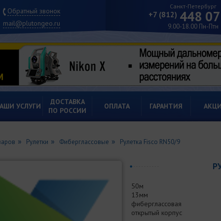
Санкт-Петербург
Обратный звонок
448 07
+7 (812)
mail@plutongeo.ru
9.00-18.00 Пн-Птн
ДОСТАВКА
АШИ УСЛУГИ
ОПЛАТА
ГАРАНТИЯ
АКЦ
ПО РОССИИ
варов
Рулетки
Фиберглассовые
Рулетка Fisco RN50/9
Р
50м
13мм
фиберглассовая
открытый корпус