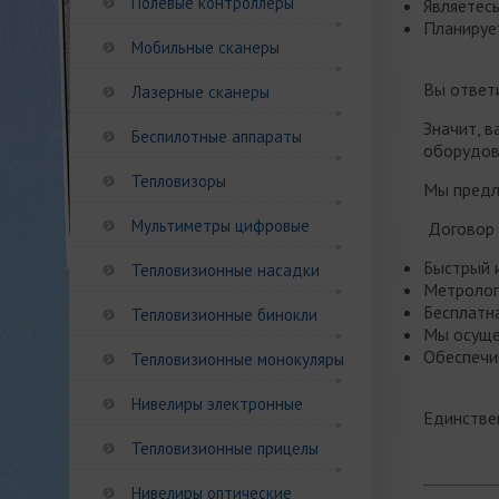
Полевые контроллеры
Являетес
Планируе
Мобильные сканеры
Вы ответи
Лазерные сканеры
Значит, 
Беспилотные аппараты
оборудов
Тепловизоры
Мы предл
Мультиметры цифровые
Договор в
Быстрый 
Тепловизионные насадки
Метролог
Бесплатна
Тепловизионные бинокли
Мы осуще
Обеспечи
Тепловизионные монокуляры
Нивелиры электронные
Единствен
Тепловизионные прицелы
Нивелиры оптические