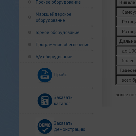
Прочее оборудование
Нивели
Самоус
Маркшейдерское
оборудование
Ротаци
Ротаци
Горное оборудование
Дально
Программное обеспечение
до 10
Б/у оборудование
более 
Тахео
Прайс
всех б
Более по
Заказать
каталог
Заказать
демонстрацию