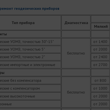
ремонт геодезических приборов
Тип прибора
Диагностика
Мелкий
литы
кие УОМЗ, точностью 30"-15"
от 1400
ские УОМЗ, точностью 5"
от 2000
бесплатно
кие УОМЗ, точностью 2"
от 2400
кие импортные и электронные
от 2700
ры
кие без компенсатора
от 800
ские с компенсатором
от 1000
бесплатно
ские высокоточные
от 2000
онные
от 2000