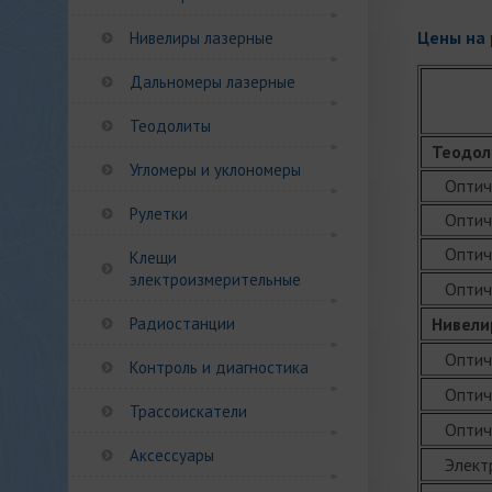
Цены на 
Нивелиры лазерные
Дальномеры лазерные
Теодолиты
Теодо
Угломеры и уклономеры
Оптичес
Рулетки
Оптиче
Оптичес
Клещи
электроизмерительные
Оптичес
Радиостанции
Нивели
Оптичес
Контроль и диагностика
Оптиче
Трассоискатели
Оптиче
Аксессуары
Электр